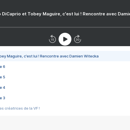
 DiCaprio et Tobey Maguire, c'est lui ! Rencontre avec Dam
bey Maguire, c'est lui ! Rencontre avec Damien Witecka
e 6
e 5
e 4
e 3
s créatrices de la VF !
e 2
e 1