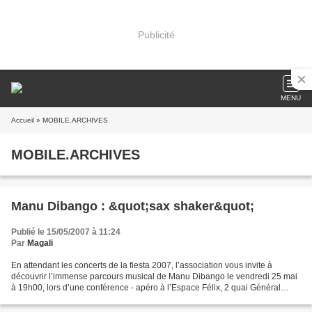
Publicité
MENU
Accueil
» MOBILE.ARCHIVES
MOBILE.ARCHIVES
Manu Dibango : &quot;sax shaker&quot;
Publié le 15/05/2007 à 11:24
Par
Magali
En attendant les concerts de la fiesta 2007, l’association vous invite à
découvrir l’immense parcours musical de Manu Dibango le vendredi 25 mai
à 19h00, lors d’une conférence - apéro à l’Espace Félix, 2 quai Général
Durand, Sète (entrée gratuite-places...