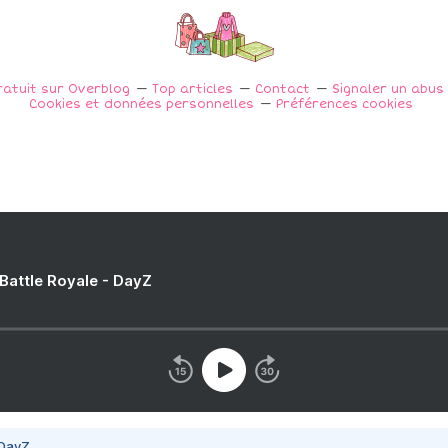
ratuit sur Overblog
Top articles
Contact
Signaler un abus
Cookies et données personnelles
Préférences cookies
 Battle Royale - DayZ
 DayZ