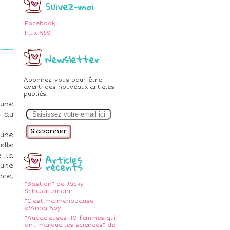
Suivez-moi
Facebook
Flux RSS
Newsletter
Abonnez-vous pour être
averti des nouveaux articles
publiés.
 une
E
m
s au
a
i
 une
l
elle
Articles
e la
récents
 une
nce,
"Bastion" de Jacky
Schwartzmann
"C'est ma ménopause"
d'Anna Roy
"Audacieuses !10 femmes qui
ont marqué les sciences" de