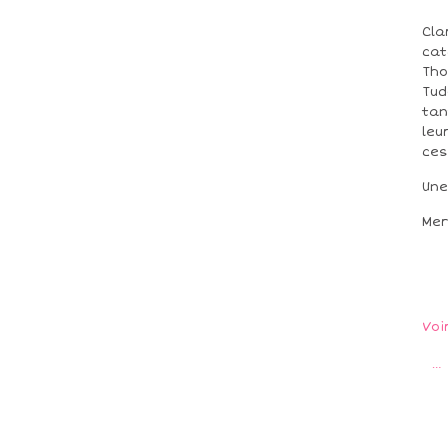
Cla
cat
Tho
Tud
tan
leu
ces
Une
Mer
Voi
…