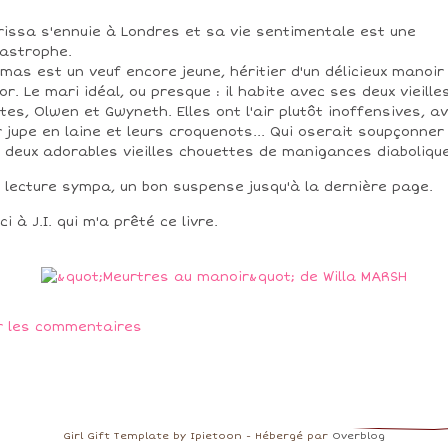
rissa s'ennuie à Londres et sa vie sentimentale est une
astrophe.
mas est un veuf encore jeune, héritier d'un délicieux manoir
or. Le mari idéal, ou presque : il habite avec ses deux vieille
tes, Olwen et Gwyneth. Elles ont l'air plutôt inoffensives, a
r jupe en laine et leurs croquenots... Qui oserait soupçonner
 deux adorables vieilles chouettes de manigances diaboliqu
 lecture sympa, un bon suspense jusqu'à la dernière page.
ci à J.I. qui m'a prêté ce livre.
r les commentaires
Girl Gift Template by Ipietoon - Hébergé par
Overblog