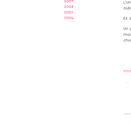
2009
L'u
2008
oub
2007
2006
Et 
Un 
mai
cho
Voi
…