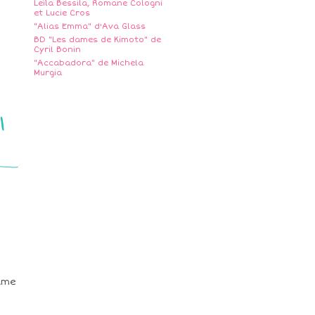
Leïla Bessila, Romane Cologni
et Lucie Cros
"Alias Emma" d'Ava Glass
BD "Les dames de Kimoto" de
Cyril Bonin
"Accabadora" de Michela
Murgia
l
lame