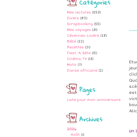
Catégories
Mes lectures
(553)
Divers
(80)
Scrapbooking
(55)
Mes voyages
(31)
Cévennes-Lozère
(28)
Bébé
(22)
Recettes
(21)
Fiest 'A Sète
(15)
Cinéma-TV
(13)
Etu
Moto
(7)
jeu
Danse africaine
(2)
cli
Qua
scè
Pages
est
vic
Liste pour mon anniversaire
bou
Ali
Archives
2026
Un 
Août
(1)