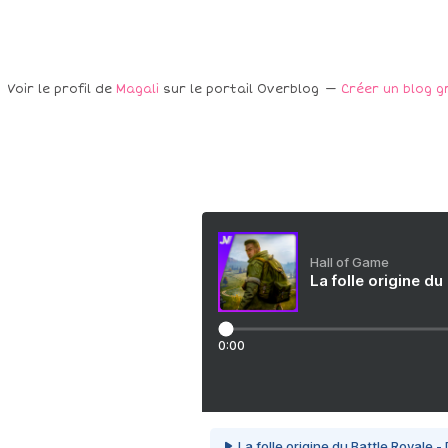
Voir le profil de
Magali
sur le portail Overblog
Créer un blog g
Hall of Game
La folle origine du
0:00
La folle origine du Battle Royale -