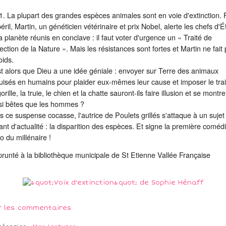
. La plupart des grandes espèces animales sont en voie d'extinction.
éril, Martin, un généticien vétérinaire et prix Nobel, alerte les chefs d'É
a planète réunis en conclave : il faut voter d'urgence un « Traité de
ection de la Nature ». Mais les résistances sont fortes et Martin ne fait
oids.
t alors que Dieu a une idée géniale : envoyer sur Terre des animaux
uisés en humains pour plaider eux-mêmes leur cause et imposer le trai
orille, la truie, le chien et la chatte sauront-ils faire illusion et se montre
si bêtes que les hommes ?
 ce suspense cocasse, l'autrice de Poulets grillés s'attaque à un sujet
ant d'actualité : la disparition des
espèces. Et signe la première coméd
o du millénaire !
runté à la bibliothèque municipale de St Etienne Vallée Française
r les commentaires