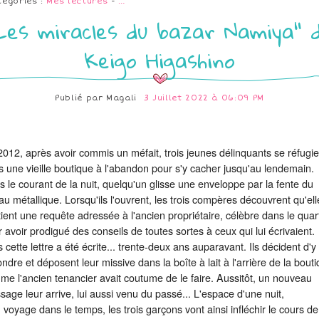
tégories :
Mes lectures
-
…
Les miracles du bazar Namiya" 
Keigo Higashino
Publié par
Magali
3 Juillet 2022 à 06:09 PM
012, après avoir commis un méfait, trois jeunes délinquants se réfugie
 une vieille boutique à l'abandon pour s'y cacher jusqu'au lendemain.
 le courant de la nuit, quelqu'un glisse une enveloppe par la fente du
au métallique. Lorsqu'ils l'ouvrent, les trois compères découvrent qu'ell
ient une requête adressée à l'ancien propriétaire, célèbre dans le quar
 avoir prodigué des conseils de toutes sortes à ceux qui lui écrivaient.
 cette lettre a été écrite... trente-deux ans auparavant. Ils décident d'y
ndre et déposent leur missive dans la boîte à lait à l'arrière de la bouti
e l'ancien tenancier avait coutume de le faire. Aussitôt, un nouveau
age leur arrive, lui aussi venu du passé... L'espace d'une nuit,
n
voyage dans le temps, les trois garçons vont ainsi infléchir le cours de