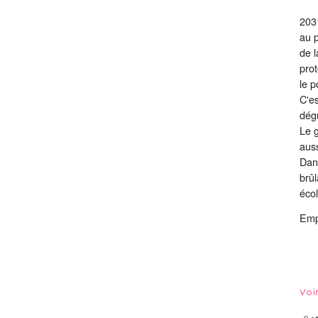
2031
au p
de l
prot
le p
C'es
dég
Le g
aus
Dans
brûl
écol
Emp
Voi