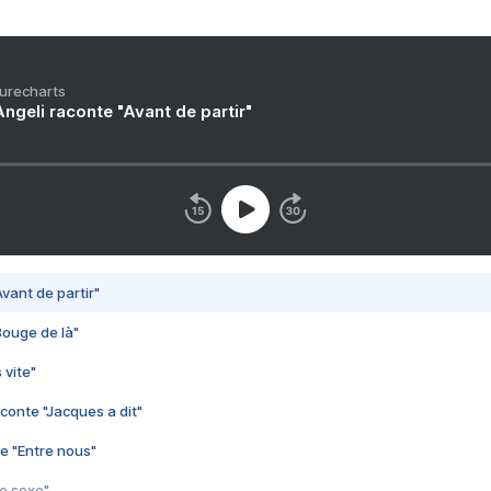
Purecharts
ngeli raconte "Avant de partir"
vant de partir"
Bouge de là"
 vite"
conte "Jacques a dit"
e "Entre nous"
3e sexe"