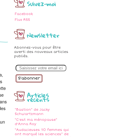
Suivez-moi
Facebook
Flux RSS
Newsletter
Abonnez-vous pour être
averti des nouveaux articles
publiés.
E
m
a
a,
i
es
l
tte
Articles
se
récents
dans
des
"Bastion" de Jacky
Schwartzmann
"C'est ma ménopause"
 un
d'Anna Roy
"Audacieuses !10 femmes qui
ont marqué les sciences" de