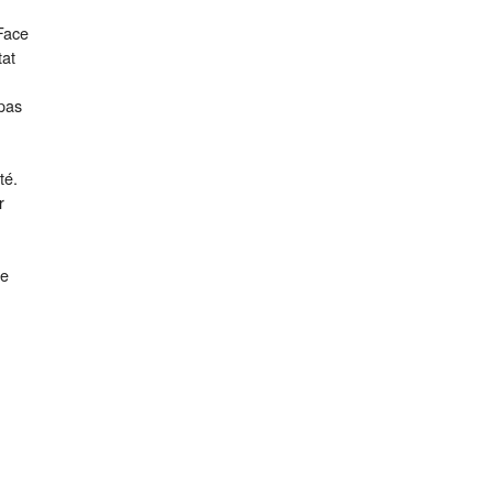
 Face
tat
 pas
té.
r
ie