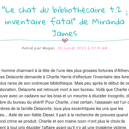
"Le chat du bibliothécaire t.2 ;
inventaire fatal" de Miranda
James
Publié par
Magali
25 Juillet 2022 à 07:15 AM
l homme charmant à la tête de l'une des plus grosses fortunes d'Athen
s Delacorte demande à Charlie Harris d'effectuer l'inventaire des livr
plus rares de son onéreuse bibliothèque. Mais peu après le début de ce
aboration, Delacorte est retrouvé mort à son bureau. Voilà que Charlie 
ouve avec un cadavre sur les bras et un meurtre à élucider incognito, 
bre du bureau du shérif! Pour Charlie, c'est certain, l'assassin est l'un 
res de la famille Delacorte, tous plus excentriques les uns que les
es... Aidé de son fidèle Diesel, il part à la recherche de preuves quand
nd crime se produit. Charlie et son maine coon n'ont plus le choix:ils
ent à tout prix
élucider l'affaire avant qu'il n'y ait une troisième victime.