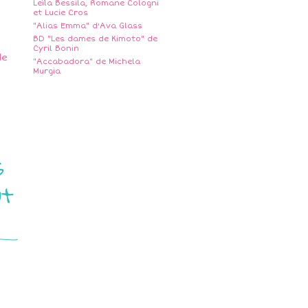
Leïla Bessila, Romane Cologni
et Lucie Cros
"Alias Emma" d'Ava Glass
BD "Les dames de Kimoto" de
Cyril Bonin
"Accabadora" de Michela
Murgia
s
ut