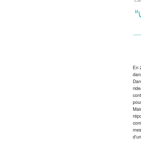
Ca
"
En 2
dans
Dans
ride
cont
pour
Mais
répo
comm
mess
d'u