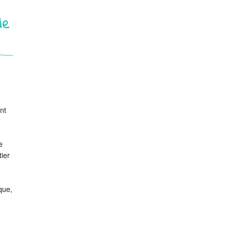
de
nt
e
tier
que,