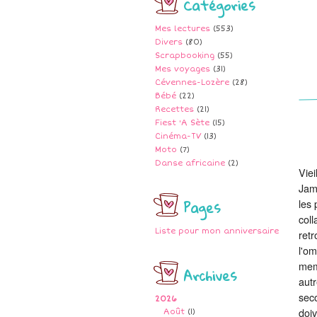
Catégories
Mes lectures
(553)
Divers
(80)
Scrapbooking
(55)
Mes voyages
(31)
Cévennes-Lozère
(28)
Bébé
(22)
Recettes
(21)
Fiest 'A Sète
(15)
Cinéma-TV
(13)
Moto
(7)
Danse africaine
(2)
Viei
Jame
Pages
les 
coll
Liste pour mon anniversaire
retr
l'om
memb
Archives
autr
seco
2026
doiv
Août
(1)