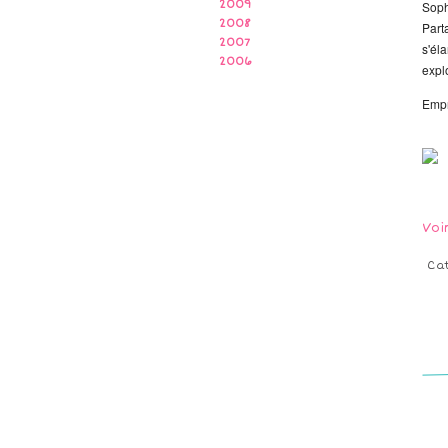
2009
Soph
2008
Part
2007
s'él
2006
expl
Empr
Voi
Ca