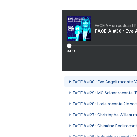
FACE A - un podcast 
FACE A #30 : Eve A
0:00
FACE A #30 : Eve Angeli raconte "A
FACE A #29 : MC Solaar raconte "
FACE A #28 : Lorie raconte "Je vais
FACE A #27 : Christophe Willem ra
FACE A #26 : Chimène Badi racont
FACE A #25 : Indochine raconte "