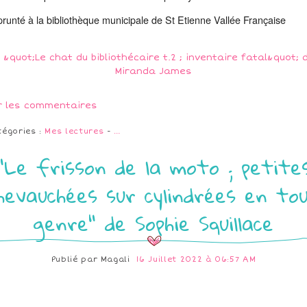
runté à la bibliothèque municipale de St Etienne Vallée Française
r les commentaires
tégories :
Mes lectures
-
…
"Le frisson de la moto ; petite
hevauchées sur cylindrées en to
genre" de Sophie Squillace
Publié par
Magali
16 Juillet 2022 à 06:57 AM