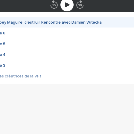
bey Maguire, c'est lui ! Rencontre avec Damien Witecka
e 6
e 5
e 4
e 3
s créatrices de la VF !
e 2
e 1
e Mektoub My Love arrive enfin ! Rencontre avec Shaïn Boumedine et Sal
i : après Toni en famille
elle réalise le bouleversant Dites lui que je l'aime