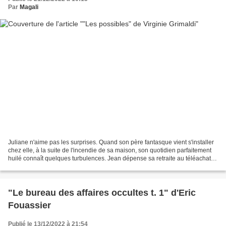
Par
Magali
Juliane n'aime pas les surprises. Quand son père fantasque vient s'installer
chez elle, à la suite de l'incendie de sa maison, son quotidien parfaitement
huilé connaît quelques turbulences. Jean dépense sa retraite au téléachat,
écoute du rock, tapisse...
"Le bureau des affaires occultes t. 1" d'Eric
Fouassier
Publié le 13/12/2022 à 21:54