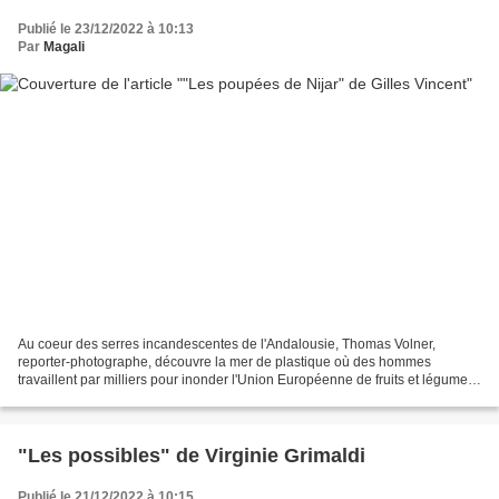
Publié le 23/12/2022 à 10:13
Par
Magali
Au coeur des serres incandescentes de l'Andalousie, Thomas Volner,
reporter-photographe, découvre la mer de plastique où des hommes
travaillent par milliers pour inonder l'Union Européenne de fruits et légumes
éclatants. Chaque jour, il côtoie la dévastation...
"Les possibles" de Virginie Grimaldi
Publié le 21/12/2022 à 10:15