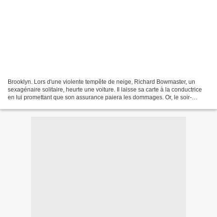
Brooklyn. Lors d'une violente tempête de neige, Richard Bowmaster, un
sexagénaire solitaire, heurte une voiture. Il laisse sa carte à la conductrice
en lui promettant que son assurance paiera les dommages. Or, le soir-
même, la jeune femme se présente...