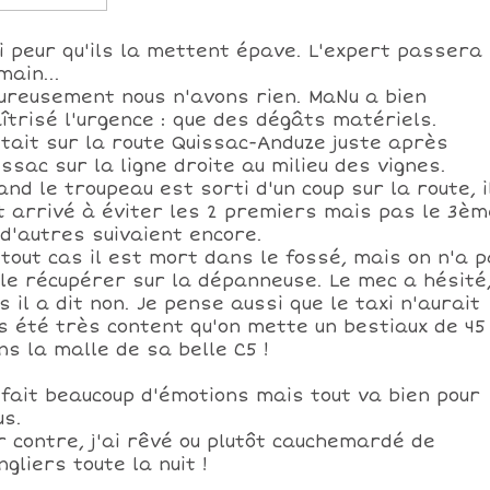
ai peur qu'ils la mettent épave. L'expert passera
main...
ureusement nous n'avons rien. MaNu a bien
îtrisé l'urgence : que des dégâts matériels.
était sur la route Quissac-Anduze juste après
issac sur la ligne droite au milieu des vignes.
and le troupeau est sorti d'un coup sur la route, i
t arrivé à éviter les 2 premiers mais pas le 3èm
 d'autres suivaient encore.
 tout cas il est mort dans le fossé, mais on n'a 
 le récupérer sur la dépanneuse. Le mec a hésité
s il a dit non. Je pense aussi que le taxi n'aurait
s été très content qu'on mette un bestiaux de 45
ns la malle de sa belle C5 !
 fait beaucoup d'émotions mais tout va bien pour
us.
r contre, j'ai rêvé ou plutôt cauchemardé de
gliers toute la nuit !