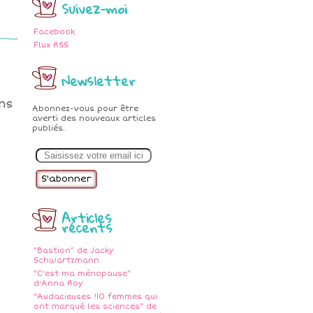
Suivez-moi
Facebook
Flux RSS
Newsletter
ons
Abonnez-vous pour être
averti des nouveaux articles
publiés.
E
m
a
i
l
Articles
récents
"Bastion" de Jacky
Schwartzmann
"C'est ma ménopause"
d'Anna Roy
"Audacieuses !10 femmes qui
ont marqué les sciences" de