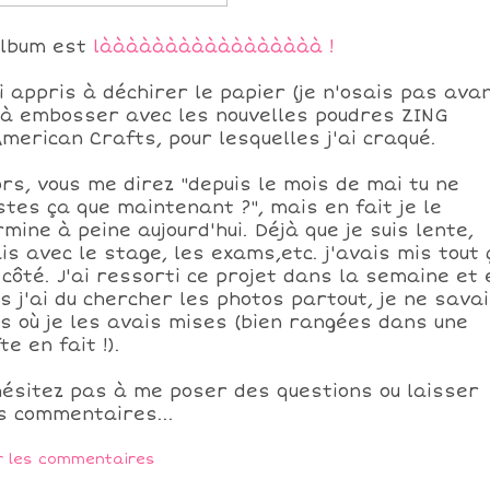
album est
lààààààààààààààààà !
ai appris à déchirer le papier (je n'osais pas ava
 à embosser avec les nouvelles poudres ZING
American Crafts, pour lesquelles j'ai craqué.
ors, vous me direz "depuis le mois de mai tu ne
stes ça que maintenant ?", mais en fait je le
rmine à peine aujourd'hui. Déjà que je suis lente,
is avec le stage, les exams,etc. j'avais mis tout 
 côté. J'ai ressorti ce projet dans la semaine et 
us j'ai du chercher les photos partout, je ne sava
us où je les avais mises (bien rangées dans une
te en fait !).
hésitez pas à me poser des questions ou laisser
s commentaires...
r les commentaires