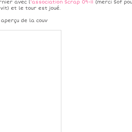
rnier avec l
'association Scrap 09-11
(merci Sof po
nvit) et le tour est joué.
 aperçu de la couv