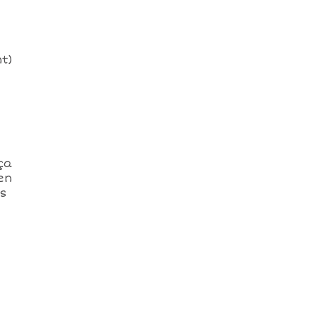
nt)
ça
en
is