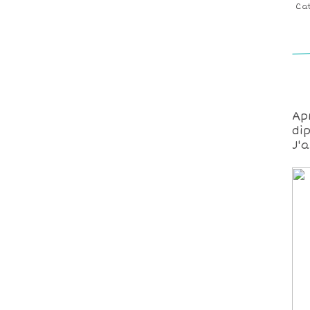
Ca
Ap
di
J'