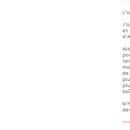
L'
J'
et
d'
Al
po
te
ma
de
pl
pl
boî
N'
de
Voi