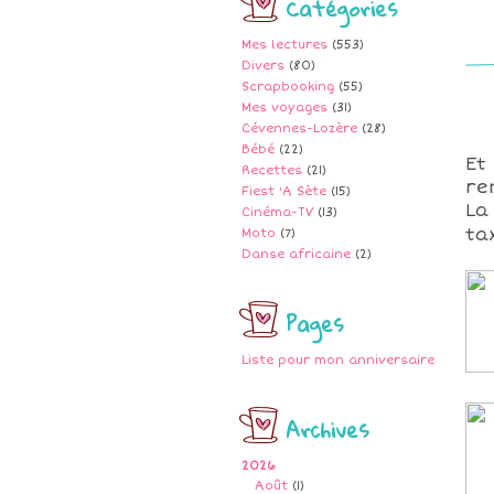
Catégories
Mes lectures
(553)
Divers
(80)
Scrapbooking
(55)
Mes voyages
(31)
Cévennes-Lozère
(28)
Bébé
(22)
Et
Recettes
(21)
re
Fiest 'A Sète
(15)
La
Cinéma-TV
(13)
ta
Moto
(7)
Danse africaine
(2)
Pages
Liste pour mon anniversaire
Archives
2026
Août
(1)