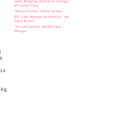
Leïla Bessila, Romane Cologni
et Lucie Cros
"Alias Emma" d'Ava Glass
BD "Les dames de Kimoto" de
Cyril Bonin
"Accabadora" de Michela
Murgia
l
e
pas
,
 kg