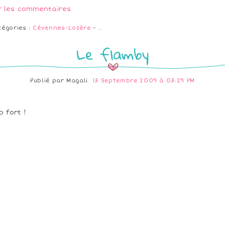
r les commentaires
tégories :
Cévennes-Lozère
-
…
Le flamby
Publié par
Magali
13 Septembre 2009 à 03:29 PM
p fort !