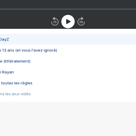
 DayZ
 a 13 ans (et vous l'avez ignoré)
e (littéralement)
im Rayan
 toutes les règles
s les jeux vidéo
us choquant de Rockstar ? - Le scandale BULLY
e plus moche de Steam
du RÊVE tourne au CAUCHEMAR