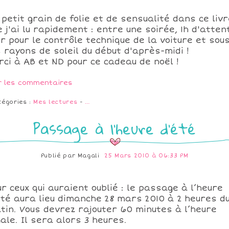
 petit grain de folie et de sensualité dans ce liv
e j'ai lu rapidement : entre une soirée, 1h d'atten
er pour le contrôle technique de la voiture et sou
s rayons de soleil du début d'après-midi !
rci à AB et ND pour ce cadeau de noël !
r les commentaires
tégories :
Mes lectures
-
…
Passage à l'heure d'été
Publié par
Magali
25 Mars 2010 à 06:33 PM
ur ceux qui auraient oublié : le passage à l’heure
été aura lieu dimanche 28 mars 2010 à 2 heures d
tin. Vous devrez rajouter 60 minutes à l’heure
gale. Il sera alors 3 heures.