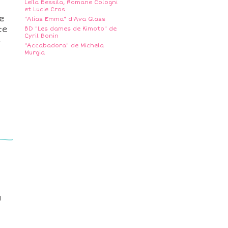
Leïla Bessila, Romane Cologni
et Lucie Cros
re
"Alias Emma" d'Ava Glass
te
BD "Les dames de Kimoto" de
Cyril Bonin
s
"Accabadora" de Michela
Murgia
u