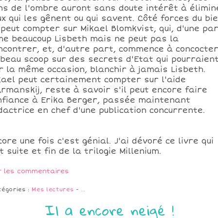
ns de l'ombre auront sans doute intérêt à élimin
ux qui les gênent ou qui savent. Côté forces du bie
 peut compter sur Mikael Blomkvist, qui, d'une par
me beaucoup Lisbeth mais ne peut pas la
ncontrer, et, d'autre part, commence à concocte
 beau scoop sur des secrets d'Etat qui pourraient
r la même occasion, blanchir à jamais Lisbeth.
kael peut certainement compter sur l'aide
Armanskij, reste à savoir s'il peut encore faire
nfiance à Erika Berger, passée maintenant
dactrice en chef d'une publication concurrente.
ore une fois c'est génial. J'ai dévoré ce livre qui
t suite et fin de la trilogie Millenium.
r les commentaires
tégories :
Mes lectures
-
…
Il a encore neigé !