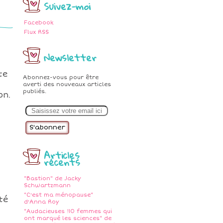
Suivez-moi
Facebook
Flux RSS
Newsletter
te
Abonnez-vous pour être
averti des nouveaux articles
publiés.
on.
E
m
a
i
l
Articles
récents
"Bastion" de Jacky
Schwartzmann
"C'est ma ménopause"
té
d'Anna Roy
"Audacieuses !10 femmes qui
ont marqué les sciences" de