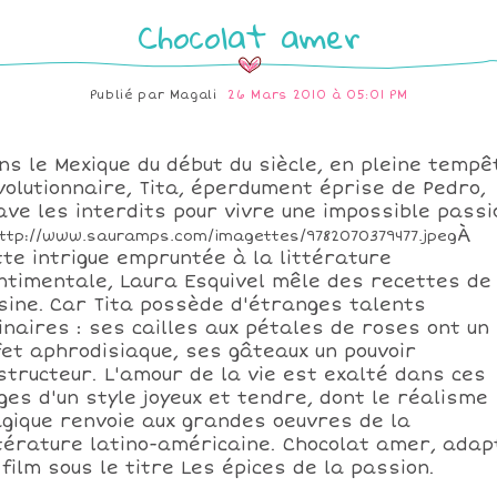
Chocolat amer
Publié par
Magali
26 Mars 2010 à 05:01 PM
ns le Mexique du début du siècle, en pleine tempê
volutionnaire, Tita, éperdument éprise de Pedro,
ave les interdits pour vivre une impossible passi
À
tte intrigue empruntée à la littérature
ntimentale, Laura Esquivel mêle des recettes de
sine.
Car Tita possède d'étranges talents
linaires : ses cailles aux pétales de roses ont un
fet aphrodisiaque, ses gâteaux un pouvoir
structeur. L'amour de la vie est exalté dans ces
ges d'un style joyeux et tendre, dont le réalisme
gique renvoie aux grandes oeuvres de la
ttérature latino-américaine. Chocolat amer, adap
 film sous le titre Les épices de la passion.