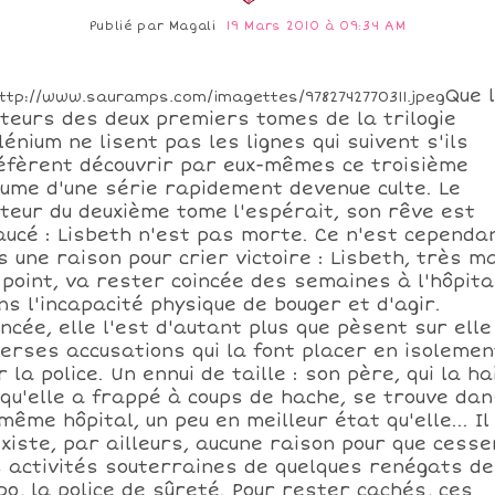
Publié par
Magali
19 Mars 2010 à 09:34 AM
Que 
cteurs des deux premiers tomes de la trilogie
lénium ne lisent pas les lignes qui suivent s'ils
éfèrent découvrir par eux-mêmes ce troisième
lume d'une série rapidement devenue culte. Le
cteur du deuxième tome
l'espérait, son rêve est
aucé : Lisbeth n'est pas morte. Ce n'est cependa
s une raison pour crier victoire : Lisbeth, très m
 point, va rester coincée des semaines à l'hôpita
ns l'incapacité physique de bouger et d'agir.
incée, elle l'est d'autant plus que pèsent sur elle
verses accusations qui la font placer en isolemen
 la police. Un ennui de taille : son père, qui la ha
 qu'elle a frappé à coups de hache, se trouve dan
 même hôpital, un peu en meilleur état qu'elle... Il
existe, par ailleurs, aucune raison pour que cesse
s activités souterraines de quelques renégats de
po, la police de sûreté. Pour rester cachés, ces