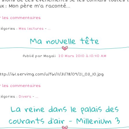
rsions de ces événements Je les connais toutes 
ux : Mon père m'a raconté...
r les commentaires
tégories :
Mes lectures
-
…
Ma nouvelle tête
Publié par
Magali
20 Mars 2010 à 10:40 AM
r les commentaires
tégories :
Divers
-
…
La reine dans le palais des
courants d'air - Millenium 3