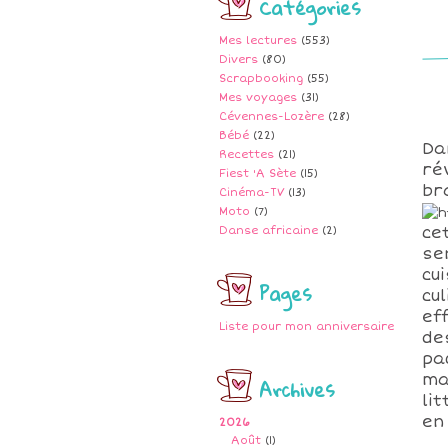
Catégories
Mes lectures
(553)
Divers
(80)
Scrapbooking
(55)
Mes voyages
(31)
Cévennes-Lozère
(28)
Bébé
(22)
Da
Recettes
(21)
ré
Fiest 'A Sète
(15)
br
Cinéma-TV
(13)
Moto
(7)
ce
Danse africaine
(2)
se
cui
Pages
cu
ef
Liste pour mon anniversaire
de
pa
ma
Archives
li
en
2026
Août
(1)