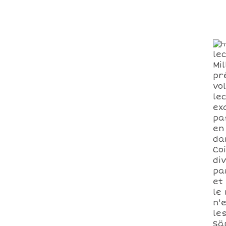
le
Mil
pr
vo
le
ex
pa
en
da
Co
di
par
et
le
n'
le
Sä