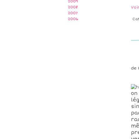
2009
Voi
2008
2007
2006
Ca
de 
on
lé
si
pa
ra
mê
pr