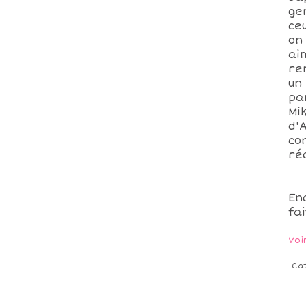
ge
ce
on
ai
re
un
pa
Mi
d'
co
ré
Enc
fai
Voi
Ca